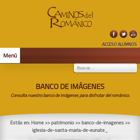
ACCESO ALUMNOS
Menú
BANCO DE IMÁGENES
Consulta nuestro banco de imágenes para disfrutar del románico.
Estás en:
Home
>> patrimonio >> banco-de-imagenes >>
iglesia-de-santa-maria-de-eunate_