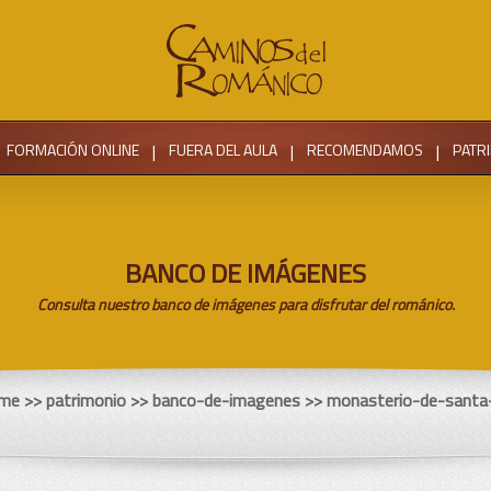
FORMACIÓN ONLINE
|
FUERA DEL AULA
|
RECOMENDAMOS
|
PATR
BANCO DE IMÁGENES
Consulta nuestro banco de imágenes para disfrutar del románico.
me
>> patrimonio >> banco-de-imagenes >> monasterio-de-santa-