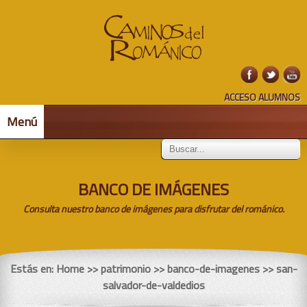
ACCESO ALUMNOS
Menú
BANCO DE IMÁGENES
Consulta nuestro banco de imágenes para disfrutar del románico.
Estás en:
Home
>> patrimonio >> banco-de-imagenes >> san-
salvador-de-valdedios