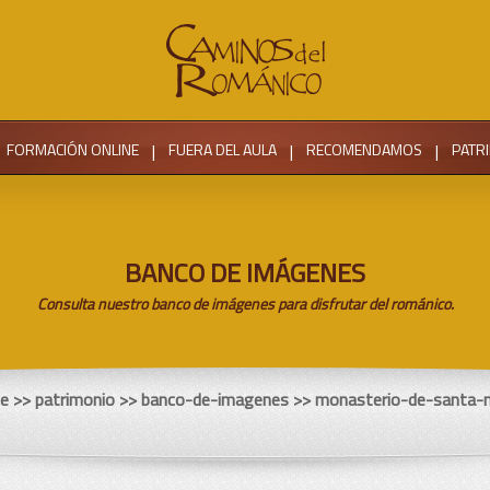
FORMACIÓN ONLINE
|
FUERA DEL AULA
|
RECOMENDAMOS
|
PATR
BANCO DE IMÁGENES
Consulta nuestro banco de imágenes para disfrutar del románico.
e
>> patrimonio >> banco-de-imagenes >> monasterio-de-santa-m